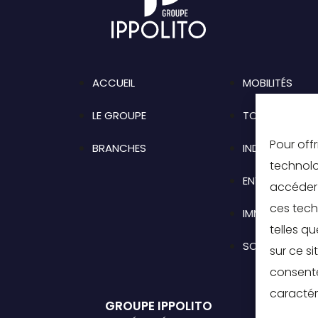
ACCUEIL
MOBILITÉS
LE GROUPE
TOURISME
Pour offr
BRANCHES
INDUSTRIE
technolo
ENVIRONNEME
accéder 
ces tech
IMMOBILIER
telles q
SOLUTIONS RH
sur ce si
consente
caractér
GROUPE IPPOLITO