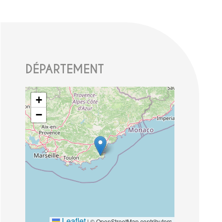
DÉPARTEMENT
+
−
Leaflet
|
© OpenStreetMap contributors