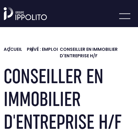
Skip to main content
ACCUEIL
PRIVÉ : EMPLOI
CONSEILLER EN IMMOBILIER
D'ENTREPRISE H/F
CONSEILLER EN
IMMOBILIER
D'ENTREPRISE H/F