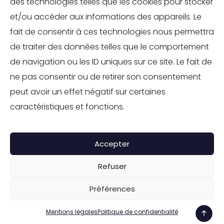
des technologies telles que les cookies pour stocker
TOURISME
et/ou accéder aux informations des appareils. Le
INDUSTRIE
fait de consentir à ces technologies nous permettra
ENVIRONNEMENT
de traiter des données telles que le comportement
de navigation ou les ID uniques sur ce site. Le fait de
IMMOBILIER
ne pas consentir ou de retirer son consentement
SOLUTIONS RH
peut avoir un effet négatif sur certaines
SOCIÉTÉ À MISSION
caractéristiques et fonctions.
CONTACT
Accepter
GROUPE IPPOLITO
Refuser
©TOUS DROITS RÉSERVÉS - GROUPE IPPOLITO
Mentions légales
-
Politique de confidentialité
Préférences
Mentions légales
Politique de confidentialité