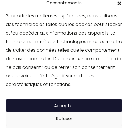
BRANCHES
Consentements
MOBILITÉS
Pour offrir les meilleures expériences, nous utilisons
des technologies telles que les cookies pour stocker
TOURISME
et/ou accéder aux informations des appareils. Le
INDUSTRIE
fait de consentir à ces technologies nous permettra
ENVIRONNEMENT
de traiter des données telles que le comportement
de navigation ou les ID uniques sur ce site. Le fait de
IMMOBILIER
ne pas consentir ou de retirer son consentement
SOLUTIONS RH
peut avoir un effet négatif sur certaines
SOCIÉTÉ À MISSION
caractéristiques et fonctions.
CONTACT
Accepter
GROUPE IPPOLITO
Refuser
©TOUS DROITS RÉSERVÉS - GROUPE IPPOLITO