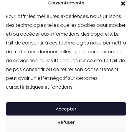
BRANCHES
Consentements
MOBILITÉS
Pour offrir les meilleures expériences, nous utilisons
des technologies telles que les cookies pour stocker
TOURISME
et/ou accéder aux informations des appareils. Le
INDUSTRIE
fait de consentir à ces technologies nous permettra
ENVIRONNEMENT
de traiter des données telles que le comportement
de navigation ou les ID uniques sur ce site. Le fait de
IMMOBILIER
ne pas consentir ou de retirer son consentement
SOLUTIONS RH
peut avoir un effet négatif sur certaines
SOCIÉTÉ À MISSION
caractéristiques et fonctions.
CONTACT
Accepter
GROUPE IPPOLITO
Refuser
©TOUS DROITS RÉSERVÉS - GROUPE IPPOLITO