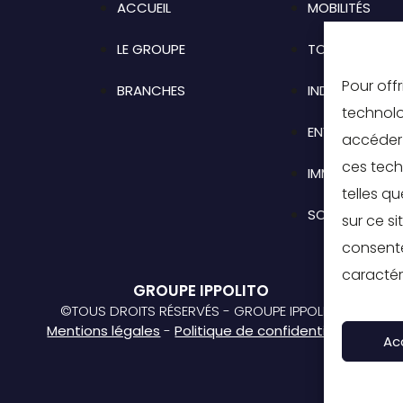
ACCUEIL
MOBILITÉS
LE GROUPE
TOURISME
Pour offr
BRANCHES
INDUSTRIE
technolo
ENVIRONNEME
accéder 
ces tech
IMMOBILIER
telles q
SOLUTIONS RH
sur ce si
consente
caractér
GROUPE IPPOLITO
©TOUS DROITS RÉSERVÉS - GROUPE IPPOLITO
Mentions légales
-
Politique de confidentialité
Ac