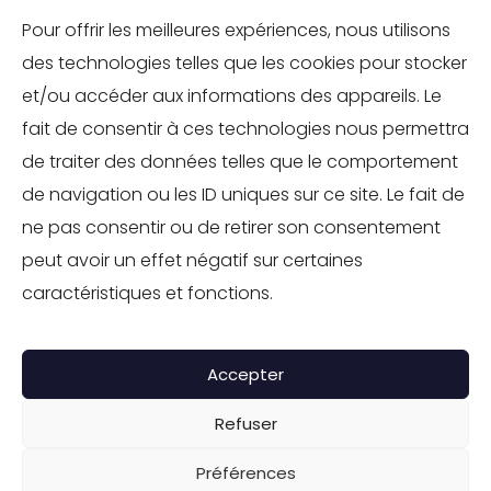
MOBILITÉS
Pour offrir les meilleures expériences, nous utilisons
des technologies telles que les cookies pour stocker
TOURISME
et/ou accéder aux informations des appareils. Le
INDUSTRIE
fait de consentir à ces technologies nous permettra
ENVIRONNEMENT
de traiter des données telles que le comportement
de navigation ou les ID uniques sur ce site. Le fait de
IMMOBILIER
ne pas consentir ou de retirer son consentement
SOLUTIONS RH
peut avoir un effet négatif sur certaines
SOCIÉTÉ À MISSION
caractéristiques et fonctions.
CONTACT
Accepter
GROUPE IPPOLITO
Refuser
©TOUS DROITS RÉSERVÉS - GROUPE IPPOLITO
Mentions légales
-
Politique de confidentialité
Préférences