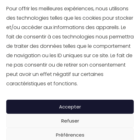
MOBILITÉS
Pour offrir les meilleures expériences, nous utilisons
des technologies telles que les cookies pour stocker
TOURISME
et/ou accéder aux informations des appareils. Le
INDUSTRIE
fait de consentir à ces technologies nous permettra
ENVIRONNEMENT
de traiter des données telles que le comportement
de navigation ou les ID uniques sur ce site. Le fait de
IMMOBILIER
ne pas consentir ou de retirer son consentement
SOLUTIONS RH
peut avoir un effet négatif sur certaines
SOCIÉTÉ À MISSION
caractéristiques et fonctions.
CONTACT
Accepter
GROUPE IPPOLITO
Refuser
©TOUS DROITS RÉSERVÉS - GROUPE IPPOLITO
Mentions légales
-
Politique de confidentialité
Préférences